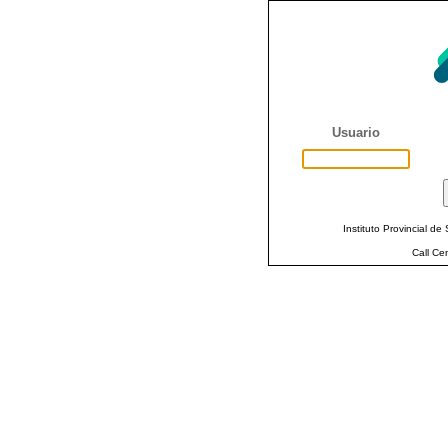
Usuario
Instituto Provincial de
Call Ce
Ud. llego a la pagina de Aute
Ud. no paso po