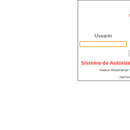
Usuario
Sistema de Autoriz
Instituto Provincial de
Call Ce
Ud. llego a la pagina de Aute
Ud. no paso po